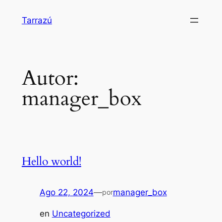
Saltar
Tarrazú
al
contenido
Autor:
manager_box
Hello world!
Ago 22, 2024
—
manager_box
por
en
Uncategorized